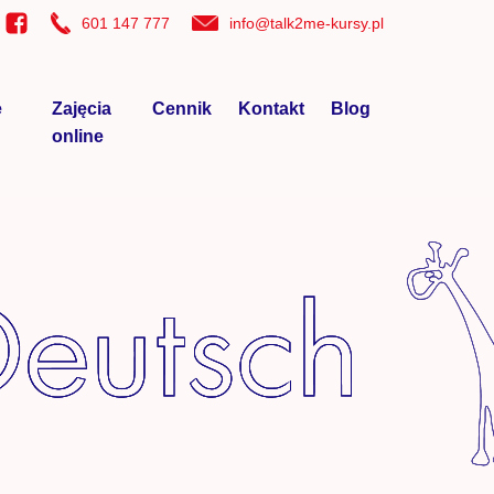
601 147 777
info@talk2me-kursy.pl
e
Zajęcia
Cennik
Kontakt
Blog
online