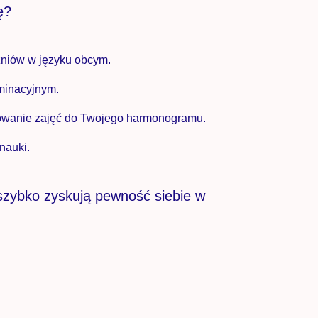
ę?
czniów w języku obcym.
minacyjnym.
asowanie zajęć do Twojego harmonogramu.
nauki.
 szybko zyskują pewność siebie w