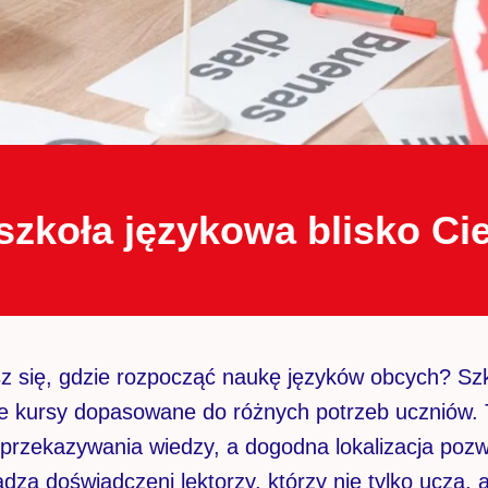
szkoła językowa blisko Ci
 się, gdzie rozpocząć naukę języków obcych? Szk
uje kursy dopasowane do różnych potrzeb uczniów
o przekazywania wiedzy, a dogodna lokalizacja po
dzą doświadczeni lektorzy, którzy nie tylko uczą, a