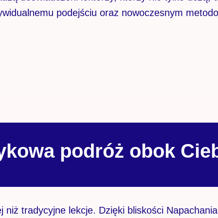
ndywidualnemu podejściu oraz nowoczesnym metod
ykowa podróż obok Cie
j niż tradycyjne lekcje. Dzięki bliskości Napachani