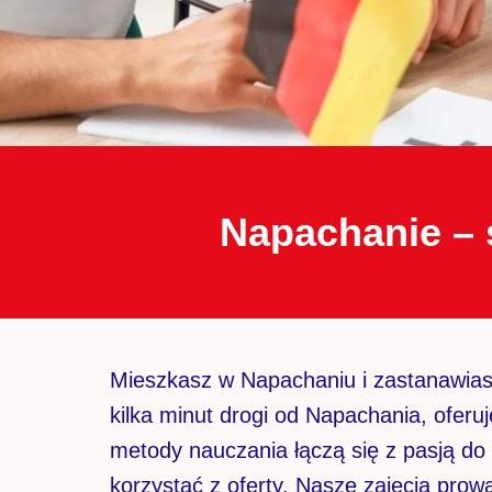
Napachanie – 
Mieszkasz w Napachaniu i zastanawiasz
kilka minut drogi od Napachania, ofer
metody nauczania łączą się z pasją d
korzystać z oferty. Nasze zajęcia prowa